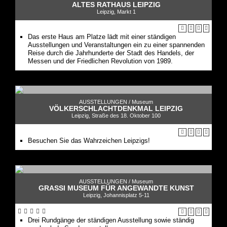
ALTES RATHAUS LEIPZIG
Leipzig, Markt 1
Das erste Haus am Platze lädt mit einer ständigen
Ausstellungen und Veranstaltungen ein zu einer spannenden
Reise durch die Jahrhunderte der Stadt des Handels, der
Messen und der Friedlichen Revolution von 1989.
AUSSTELLUNGEN /
Museum
VÖLKERSCHLACHTDENKMAL LEIPZIG
Leipzig, Straße des 18. Oktober 100
Besuchen Sie das Wahrzeichen Leipzigs!
AUSSTELLUNGEN /
Museum
GRASSI MUSEUM FÜR ANGEWANDTE KUNST
Leipzig, Johannisplatz 5-11
Drei Rundgänge der ständigen Ausstellung sowie ständig