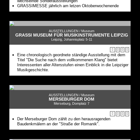
wechselnde Sonderausstellungen
GRASSIMESSE jährlich am letzen Oktoberwochenende
AUSSTELLUNGEN /
Museum
GRASSI MUSEUM FÜR MUSIKINSTRUMENTE LEIPZIG
Leipzig, Johannisplatz 5-11
Eine chronologisch geordnete ständige Ausstellung mit dem
Titel "Die Suche nach dem vollkommenen Klang" bietet
Interessenten aller Altersstufen einen Einblick in die Leipziger
Musikgeschichte.
AUSSTELLUNGEN /
Museum
MERSEBURGER DOM
Merseburg, Domplatz 7
Der Merseburger Dom zählt zu den herausragenden
Baudenkmälern an der "Straße der Romanik".