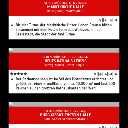
SEHENSWÜRDIGKEITEN /
Kirche
MARKTKIRCHE HALLE
Halle (Saale), Marktplatz 12
Die vier Türme der Marktkirche Unser Lieben Frauen bilden
zusammen mit dem Roten Turm das Wahrzeichen der
Saalestadt, die Stadt der fünf Türme.
SEHENSWÜRDIGKEITEN /
Gebäude
NEUES RATHAUS LEIPZIG
Leipzig, Martin-Luther-Ring 4-6
Der Rathausneubau ist im Stil des Historismus errichtet und
gehört mit einer Grundfläche von ca. 10.000 m² und fast 600
Räumen zu den größten Rathausbauten der Welt.
SEHENSWÜRDIGKEITEN /
Burg
BURG GIEBICHENSTEIN HALLE
Halle (Saale), Seebener Straße 1