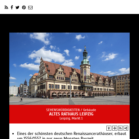
SEHENSWÜRDIGKEITEN /
Gebäude
ALTES RATHAUS LEIPZIG
Leipzig, Markt 1
Eines der schönsten deutschen Renaissancerathäuser, erbaut
um 1556/1557 in nur neun Monaten Bauzeit.